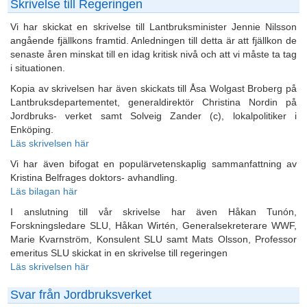
Skrivelse till Regeringen
Vi har skickat en skrivelse till Lantbruksminister Jennie Nilsson
angående fjällkons framtid. Anledningen till detta är att fjällkon de
senaste åren minskat till en idag kritisk nivå och att vi måste ta tag
i situationen.
Kopia av skrivelsen har även skickats till Åsa Wolgast Broberg på
Lantbruksdepartementet, generaldirektör Christina Nordin på
Jordbruks- verket samt Solveig Zander (c), lokalpolitiker i
Enköping.
Läs skrivelsen här
Vi har även bifogat en populärvetenskaplig sammanfattning av
Kristina Belfrages doktors- avhandling.
Läs bilagan här
I anslutning till vår skrivelse har även Håkan Tunón,
Forskningsledare SLU, Håkan Wirtén, Generalsekreterare WWF,
Marie Kvarnström, Konsulent SLU samt Mats Olsson, Professor
emeritus SLU skickat in en skrivelse till regeringen
Läs skrivelsen här
Svar från Jordbruksverket