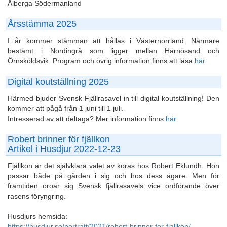
Ålberga Södermanland
Årsstämma 2025
I år kommer stämman att hållas i Västernorrland. Närmare
bestämt i Nordingrå som ligger mellan Härnösand och
Örnsköldsvik. Program och övrig information finns att läsa
här
.
Digital koutställning 2025
Härmed bjuder Svensk Fjällrasavel in till digital koutställning! Den
kommer att pågå från 1 juni till 1 juli.
Intresserad av att deltaga? Mer information finns
här
.
Robert brinner för fjällkon
Artikel i Husdjur 2022-12-23
Fjällkon är det självklara valet av koras hos Robert Eklundh. Hon
passar både på gården i sig och hos dess ägare. Men för
framtiden oroar sig Svensk fjällrasavels vice ordförande över
rasens föryngring.
Husdjurs hemsida:
https://husdjur.se/portratt/2021/robert-brinner-for-fjallkon/