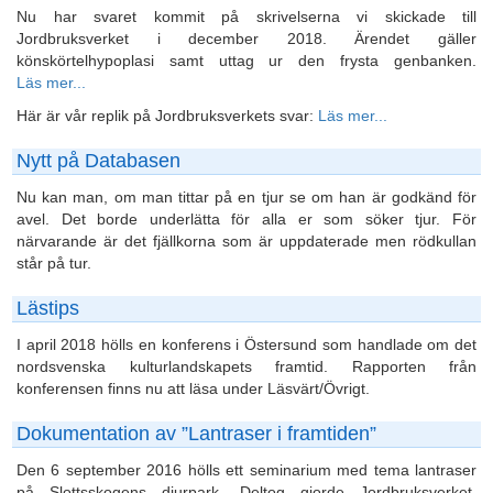
Nu har svaret kommit på skrivelserna vi skickade till
Jordbruksverket i december 2018. Ärendet gäller
könskörtelhypoplasi samt uttag ur den frysta genbanken.
Läs mer...
Här är vår replik på Jordbruksverkets svar:
Läs mer...
Nytt på Databasen
Nu kan man, om man tittar på en tjur se om han är godkänd för
avel. Det borde underlätta för alla er som söker tjur. För
närvarande är det fjällkorna som är uppdaterade men rödkullan
står på tur.
Lästips
I april 2018 hölls en konferens i Östersund som handlade om det
nordsvenska kulturlandskapets framtid. Rapporten från
konferensen finns nu att läsa under Läsvärt/Övrigt.
Dokumentation av ”Lantraser i framtiden”
Den 6 september 2016 hölls ett seminarium med tema lantraser
på Slottsskogens djurpark. Deltog gjorde Jordbruksverket,