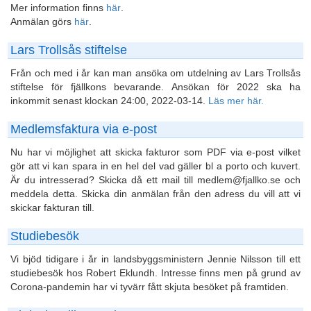
Mer information finns
här
.
Anmälan görs
här
.
Lars Trollsås stiftelse
Från och med i år kan man ansöka om utdelning av Lars Trollsås
stiftelse för fjällkons bevarande. Ansökan för 2022 ska ha
inkommit senast klockan 24:00, 2022-03-14.
Läs mer här.
Medlemsfaktura via e-post
Nu har vi möjlighet att skicka fakturor som PDF via e-post vilket
gör att vi kan spara in en hel del vad gäller bl a porto och kuvert.
Är du intresserad? Skicka då ett mail till medlem@fjallko.se och
meddela detta. Skicka din anmälan från den adress du vill att vi
skickar fakturan till.
Studiebesök
Vi bjöd tidigare i år in landsbyggsministern Jennie Nilsson till ett
studiebesök hos Robert Eklundh. Intresse finns men på grund av
Corona-pandemin har vi tyvärr fått skjuta besöket på framtiden.